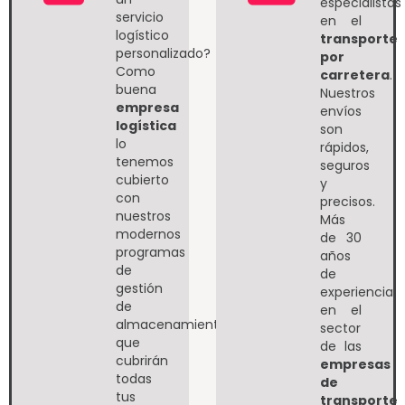
especialistas
servicio
en el
logístico
transporte
personalizado?
por
Como
carretera
.
buena
Nuestros
empresa
envíos
logística
son
l
o
rápidos,
tenemos
seguros
cubierto
y
con
precisos.
nuestros
Más
modernos
de 30
programas
años
de
de
gestión
experiencia
de
en el
almacenamiento
sector
que
de las
cubrirán
empresas
todas
de
tus
transporte