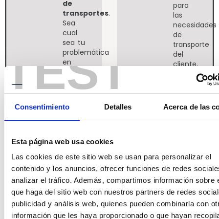
de
para
transportes
.
las
Sea
necesidades
cual
de
sea tu
transporte
TEST
problemática
del
en
cliente,
Tisco
como
tenemos
si
una
fuéramos
solución
su
Consentimiento
Detalles
Acerca de las c
adecuada
departamen
a tus
interno
necesidades,
de
para
Esta página web usa cookies
transportes.
nosotros
Contacta
Las cookies de este sitio web se usan para personalizar el
la
con
contenido y los anuncios, ofrecer funciones de redes sociale
adaptación
nosotros,
el
analizar el tráfico. Además, compartimos información sobre 
nuestro
servicio
equipo
que haga del sitio web con nuestros partners de redes social
al
de
publicidad y análisis web, quienes pueden combinarla con ot
cliente
profesionales
información que les haya proporcionado o que hayan recopil
es lo