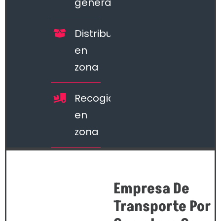
general
Distribución
en
zona
Recogida
en
zona
Empresa De
Transporte Por