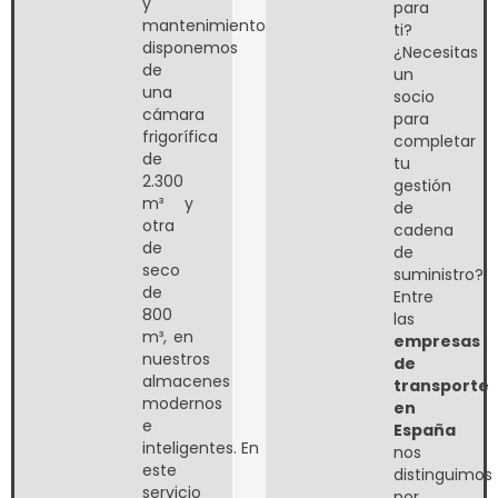
y
para
mantenimiento,
ti?
disponemos
¿Necesitas
de
un
una
socio
cámara
para
frigorífica
completar
de
tu
2.300
gestión
m³ y
de
otra
cadena
de
de
seco
suministro?
de
Entre
800
las
m³, en
empresas
nuestros
de
almacenes
transporte
modernos
en
e
España
inteligentes.
En
nos
este
distinguimos
servicio
por