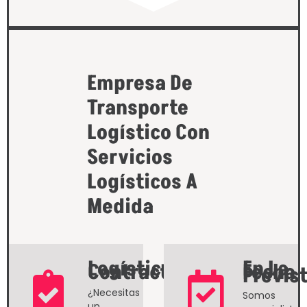
Empresa De
Transporte
Logístico Con
Servicios
Logísticos A
Medida
Logística
En La
Contractual
Fecha
Previs
¿Necesitas
Somos
un