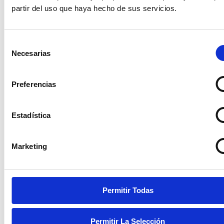
estarán
partir del uso que haya hecho de sus servicios.
más
encantados
importante.
de
poder
ayudarte.
Selección
Necesarias
de
consentimiento
Preferencias
Estadística
Solicita
presupuesto sin
Contacta
compromiso
Ahora
Marketing
Permitir Todas
Cubrimos
Permitir La Selección