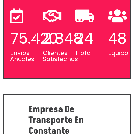
75.420
2.848
24
48
Envíos
Clientes
Flota
Equipo
Anuales
Satisfechos
Empresa De
Transporte En
Constante