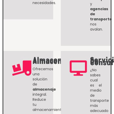
necesidades.
y
agencias
de
transporte
nos
avalan.
Almacenaje Y
Servic
Almacenamiento
De
Consul
Ofrecemos
¿No
una
sabes
solución
cual
de
es el
almacenaje
medio
integral.
de
Reduce
transporte
tu
más
almacenamiento
adecuado